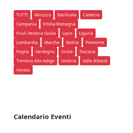
TUTTI
Abruzzo
Basilicata
Calabria
Campania
Emilia Romagna
Friuli Venezia Giulia
Lazio
Liguria
Lombardia
Marche
Molise
Piemonte
Puglia
Sardegna
Sicilia
Toscana
Trentino Alto Adige
Umbria
Valle d'Aosta
Veneto
Calendario Eventi