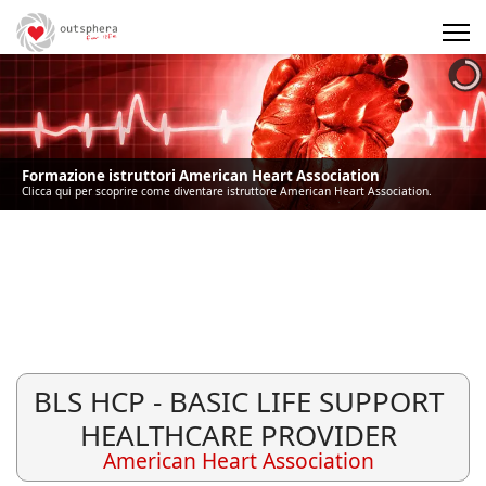
Precedente
Precedente
successivo
successivo
Formazione istruttori American Heart Association
Clicca qui per scoprire come diventare istruttore American Heart Association.
BLS HCP - BASIC LIFE SUPPORT
HEALTHCARE PROVIDER
American Heart Association