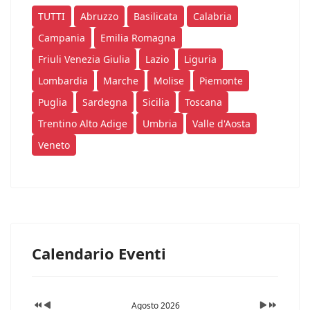
TUTTI
Abruzzo
Basilicata
Calabria
Campania
Emilia Romagna
Friuli Venezia Giulia
Lazio
Liguria
Lombardia
Marche
Molise
Piemonte
Puglia
Sardegna
Sicilia
Toscana
Trentino Alto Adige
Umbria
Valle d'Aosta
Veneto
Calendario Eventi
Agosto 2026