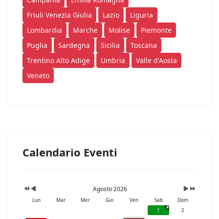
Friuli Venezia Giulia
Lazio
Liguria
Lombardia
Marche
Molise
Piemonte
Puglia
Sardegna
Sicilia
Toscana
Trentino Alto Adige
Umbria
Valle d'Aosta
Veneto
Calendario Eventi
Agosto 2026
Lun
Mar
Mer
Gio
Ven
Sab
Dom
1
2