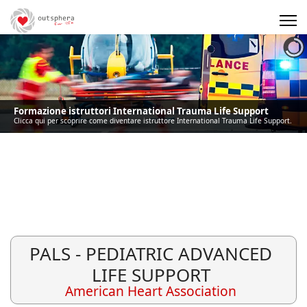
Precedente
Precedente
successivo
successivo
Formazione istruttori International Trauma Life Support
Clicca qui per scoprire come diventare istruttore International Trauma Life Support.
PALS - PEDIATRIC ADVANCED
LIFE SUPPORT
American Heart Association