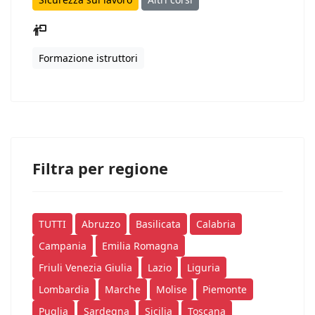
Formazione istruttori
Filtra per regione
TUTTI
Abruzzo
Basilicata
Calabria
Campania
Emilia Romagna
Friuli Venezia Giulia
Lazio
Liguria
Lombardia
Marche
Molise
Piemonte
Puglia
Sardegna
Sicilia
Toscana