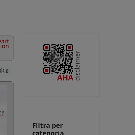
art
tion
0
Filtra per
categoria