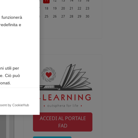
10
11
12
13
14
15
16
17
18
19
20
21
22
23
24
25
26
27
28
29
30
n funzionerà
edefinita e
31
i utili per
te. Ciò può
onati.
egnalando
nsent by CookieHub
ACCEDI AL PORTALE
FAD