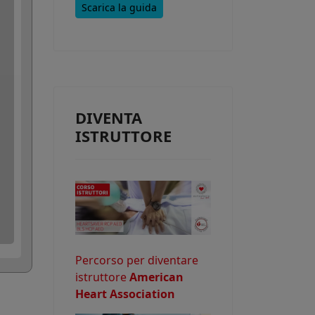
Scarica la guida
e consentire
DIVENTA
o potrebbe
ISTRUTTORE
Percorso per diventare
istruttore
American
Heart Association