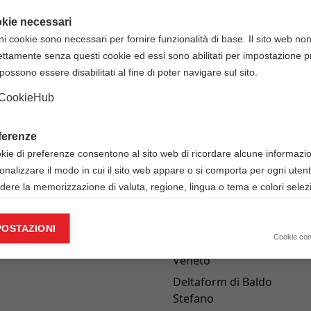
 il corso la disponibilità e il costo di questa opzione.
kie necessari
ni cookie sono necessari per fornire funzionalità di base. Il sito web no
ettamente senza questi cookie ed essi sono abilitati per impostazione pr
possono essere disabilitati al fine di poter navigare sul sito.
CookieHub
INFORMAZIONI
ferenze
6
okie di preferenze consentono al sito web di ricordare alcune informazion
onalizzare il modo in cui il sito web appare o si comporta per ogni uten
6
udere la memorizzazione di valuta, regione, lingua o tema e colori selezi
320 9427941
info@deltaform.it
ie analitici
POSTAZIONI
www.deltaform.it
okie analitici ci aiutano a migliorare il nostro sito web raccogliendo e s
Cookie co
mazioni sull’utilizzo dello stesso da parte dell’utente.
Veneto
Google Analytics
Deltaform di Baldo
Stefano