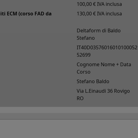
kie di marketing
100,00 € IVA inclusa
kie di marketing vengono utilizzati per tracciare i visitatori sui siti web 
iti ECM (corso FAD da
130,00 € IVA inclusa
inserzionisti di visualizzare annunci pubblicitari pertinenti e coinvolgenti.
YouTube
Deltaform di Baldo
Stefano
i cookie
IT40D03576016010100052
52699
okie di questa categoria non sono ancora stati classificati e il loro scop
re sconosciuto al momento.
Cognome Nome + Data
Corso
Stefano Baldo
Via L.Einaudi 36 Rovigo
RO