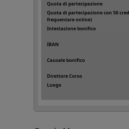
Coo
Quota di partecipazione

I coo
Quota di partecipazione con 50 cred
agli 
frequentare online)
Intestazione bonifico
Altr
IBAN

I co
esse
Causale bonifico
Direttore Corso
Luogo