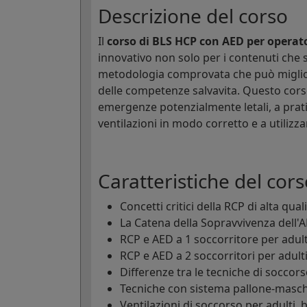
Descrizione del corso
Il
corso di BLS HCP con AED per operato
innovativo non solo per i contenuti che s
metodologia comprovata che può miglior
delle competenze salvavita. Questo cors
emergenze potenzialmente letali, a prati
ventilazioni in modo corretto e a utiliz
Caratteristiche del cors
Concetti critici della RCP di alta qual
La Catena della Sopravvivenza dell'
RCP e AED a 1 soccorritore per adulti
RCP e AED a 2 soccorritori per adulti
Differenze tra le tecniche di soccors
Tecniche con sistema pallone-masche
Ventilazioni di soccorso per adulti, 