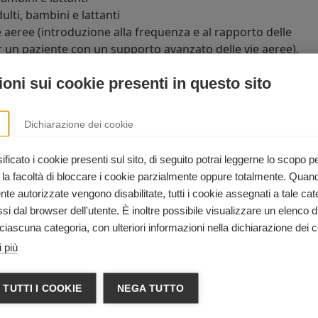
lti, bambini e lattanti
 aeree (introduzione alla frequenza e al rapporto delle
r un paziente con un supporto avanzato delle vie aeree).
oni sui cookie presenti in questo sito
el corso di BLS per operatori sanita
Dichiarazione dei cookie
ari
e ai
soccorritori
che devono sapere eseguire la RCP, oltr
 un'ampia varietà di contesti ospedalieri ed extra-ospedalier
ficato i cookie presenti sul sito, di seguito potrai leggerne lo scopo p
 la facoltà di bloccare i cookie parzialmente oppure totalmente. Quan
e autorizzate vengono disabilitate, tutti i cookie assegnati a tale cat
i dal browser dell'utente. È inoltre possibile visualizzare un elenco d
ciascuna categoria, con ulteriori informazioni nella dichiarazione dei c
to corso hai diritto ad ottenere a condizioni particolari u
 più
 per frequentare il
corso ECM FAD "Gestione delle
-ospedaliere"
, accreditato presso la Commissione Naziona
5582 per l'acquisizione di
50 crediti ECM
validi nell'anno di
 TUTTI I COOKIE
NEGA TUTTO
l corso.