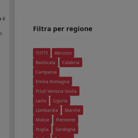
n
è
Filtra per regione
o
TUTTI
Abruzzo
Basilicata
Calabria
Campania
Emilia Romagna
Friuli Venezia Giulia
Lazio
Liguria
Lombardia
Marche
Molise
Piemonte
Puglia
Sardegna