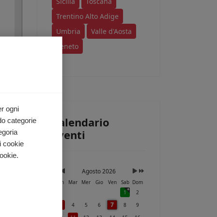
Sicilia
Toscana
Trentino Alto Adige
Umbria
Valle d'Aosta
Veneto
ri
e a
i.
er ogni
Calendario
do categorie
Eventi
egoria
i cookie
ookie.
na
Agosto 2026
Lun
Mar
Mer
Gio
Ven
Sab
Dom
le
1
2
7
3
4
5
6
8
9