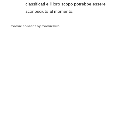
classificati e il loro scopo potrebbe essere
Due secoli fa, proprio nei mesi a cavallo tra il 1814
sconosciuto al momento.
e il 1815, era in corso la più famosa assise politica
della storia: il Congresso di Vienna…
Cookie consent by CookieHub
Prezzo
€ 10,00
Visualizza prodotto
Aggiungi al Carrello