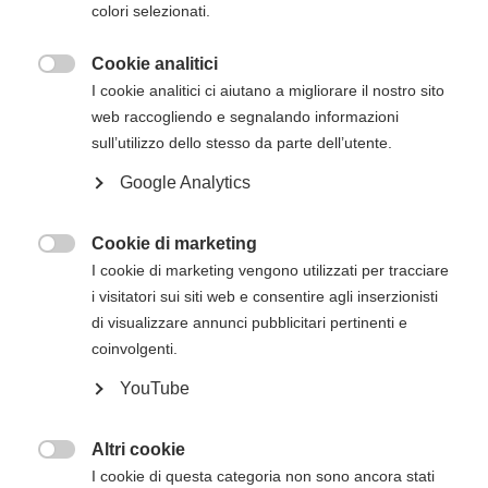
loro infanzia, togliendo a tutti, soprattutto agli
colori selezionati.
adulti, quelle piccole e grandi ansie che possono
accompagnare la vita quotidiana...
Cookie analitici

I cookie analitici ci aiutano a migliorare il nostro sito
Prezzo
€ 16,00
web raccogliendo e segnalando informazioni
sull’utilizzo dello stesso da parte dell’utente.
Visualizza prodotto
Aggiungi al Carrello
Google Analytics
Cookie di marketing

I cookie di marketing vengono utilizzati per tracciare
i visitatori sui siti web e consentire agli inserzionisti
di visualizzare annunci pubblicitari pertinenti e
coinvolgenti.
YouTube
Altri cookie

Delitto a Vienna
I cookie di questa categoria non sono ancora stati