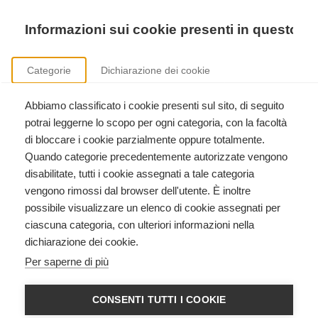
Precedente
Precedente
successivo
successivo
Informazioni sui cookie presenti in questo si
Categorie
Dichiarazione dei cookie
Abbiamo classificato i cookie presenti sul sito, di seguito
Corsi International Trauma Life Support
potrai leggerne lo scopo per ogni categoria, con la facoltà
ITLS Basic, ITLS Advanced, ITLS Duty to Respond, formazione istruttori.
di bloccare i cookie parzialmente oppure totalmente.
Quando categorie precedentemente autorizzate vengono
disabilitate, tutti i cookie assegnati a tale categoria
vengono rimossi dal browser dell'utente. È inoltre
possibile visualizzare un elenco di cookie assegnati per
ciascuna categoria, con ulteriori informazioni nella
dichiarazione dei cookie.
Categorie
Per saperne di più
Libreria
CONSENTI TUTTI I COOKIE