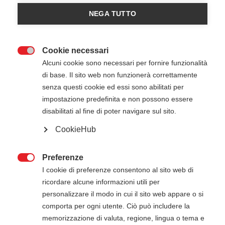
Ordinamento:
NEGA TUTTO
Visualizza
n.:
Cookie necessari

Alcuni cookie sono necessari per fornire funzionalità
di base. Il sito web non funzionerà correttamente
senza questi cookie ed essi sono abilitati per
impostazione predefinita e non possono essere
disabilitati al fine di poter navigare sul sito.
CookieHub
Preferenze

I cookie di preferenze consentono al sito web di
ricordare alcune informazioni utili per
Il Salvabimbo
personalizzare il modo in cui il sito web appare o si
L’ambizione di questo manuale è quella di
comporta per ogni utente. Ciò può includere la
garantire ai bambini di vivere in modo protetto la
memorizzazione di valuta, regione, lingua o tema e