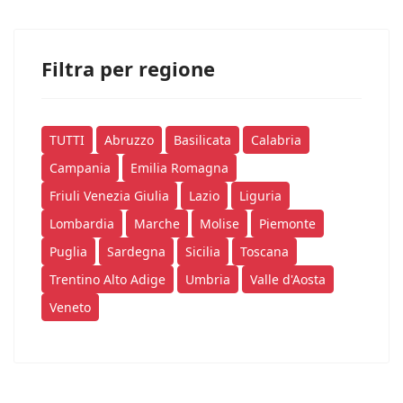
Filtra per regione
TUTTI
Abruzzo
Basilicata
Calabria
Campania
Emilia Romagna
Friuli Venezia Giulia
Lazio
Liguria
Lombardia
Marche
Molise
Piemonte
Puglia
Sardegna
Sicilia
Toscana
Trentino Alto Adige
Umbria
Valle d'Aosta
Veneto