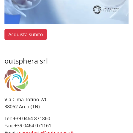
Acquista subito
outsphera srl
Via Cima Tofino 2/C
38062 Arco (TN)
Tel:
+39 0464 871860
Fax:
+39 0464 071161
Email:
segreteria@outsphera.it