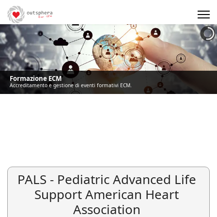
Precedente
Precedente
successivo
successivo
Formazione ECM
Accreditamento e gestione di eventi formativi ECM.
PALS - Pediatric Advanced Life
Support American Heart
Association