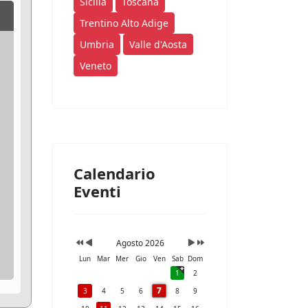
Sicilia
Toscana
Trentino Alto Adige
Umbria
Valle d'Aosta
Veneto
Calendario
Eventi
Agosto 2026
Lun
Mar
Mer
Gio
Ven
Sab
Dom
1
2
7
3
4
5
6
8
9