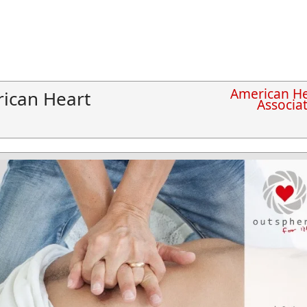
American He
ican Heart
Associa