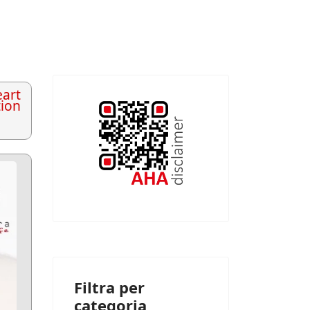
art
tion
Filtra per
categoria