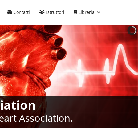
Precedente
Precedente
successivo
successivo
Contatti
Istruttori
Libreria
iation
eart Association.