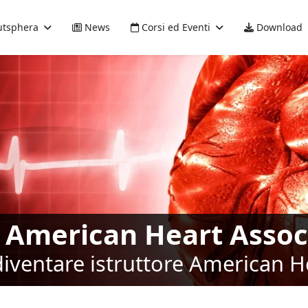
tsphera
News
Corsi ed Eventi
Download
i American Heart Assoc
diventare istruttore American H