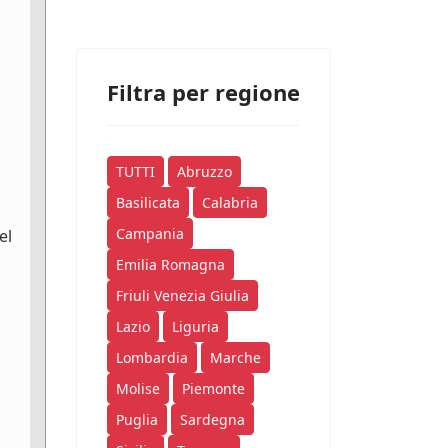
Filtra per regione
TUTTI
Abruzzo
Basilicata
Calabria
Campania
el
Emilia Romagna
Friuli Venezia Giulia
Lazio
Liguria
Lombardia
Marche
Molise
Piemonte
Puglia
Sardegna