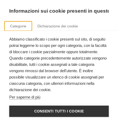
Precedente
Precedente
successivo
successivo
Informazioni sui cookie presenti in questo si
Categorie
Dichiarazione dei cookie
Abbiamo classificato i cookie presenti sul sito, di seguito
Formazione istruttori American Heart Association
potrai leggerne lo scopo per ogni categoria, con la facoltà
Clicca qui per scoprire come diventare istruttore American Heart Association.
di bloccare i cookie parzialmente oppure totalmente.
Quando categorie precedentemente autorizzate vengono
disabilitate, tutti i cookie assegnati a tale categoria
vengono rimossi dal browser dell'utente. È inoltre
possibile visualizzare un elenco di cookie assegnati per
ciascuna categoria, con ulteriori informazioni nella
dichiarazione dei cookie.
ACLS - Advanced
Per saperne di più
Cardiovascular Life Support
American Heart Association
CONSENTI TUTTI I COOKIE