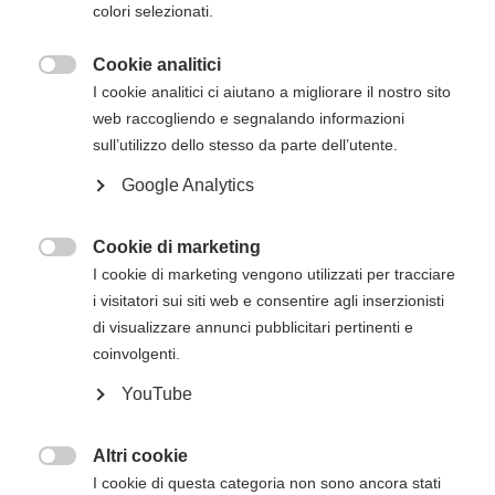
colori selezionati.
essere effettuato entro 15 giorni dalla data di
inizio del corso. Gli estremi per il pagamento, se
Cookie analitici
non presenti in questa pagina, verranno inviati

I cookie analitici ci aiutano a migliorare il nostro sito
via mail successivamente all'iscrizione online..
web raccogliendo e segnalando informazioni
sull’utilizzo dello stesso da parte dell’utente.
Descrizione del corso
Google Analytics
Questo corso avanzato sottolinea l'importanza
Cookie di marketing
della comunicazione e delle dinamiche

I cookie di marketing vengono utilizzati per tracciare
all'interno del team e la rilevanza dei sistemi di
i visitatori sui siti web e consentire agli inserzionisti
assistenza nonché del trattamento
di visualizzare annunci pubblicitari pertinenti e
dell'immediato post-arresto cardiaco.
coinvolgenti.
Il corso ACLS affronta anche argomenti quali la
YouTube
gestione delle vie aeree e la relativa
farmacologia.
Altri cookie
Nel corso ACLS, le competenze si apprendono in

I cookie di questa categoria non sono ancora stati