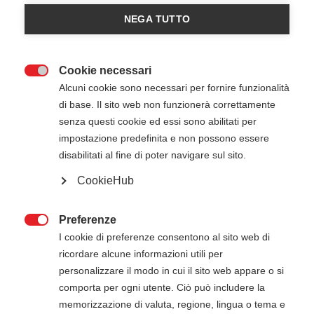
American Heart Association
NEGA TUTTO
Registrazioni chiuse
0
Cookie necessari

Alcuni cookie sono necessari per fornire funzionalità
di base. Il sito web non funzionerà correttamente
senza questi cookie ed essi sono abilitati per
impostazione predefinita e non possono essere
disabilitati al fine di poter navigare sul sito.
CookieHub
13 Settembre 2025
14 Settembre 2025
09:00
-
17:00
PROMEDEUS - Roma RM
Preferenze

I cookie di preferenze consentono al sito web di
ricordare alcune informazioni utili per
personalizzare il modo in cui il sito web appare o si
ATTENZIONE
comporta per ogni utente. Ciò può includere la
memorizzazione di valuta, regione, lingua o tema e
Il pagamento della quota di iscrizione deve