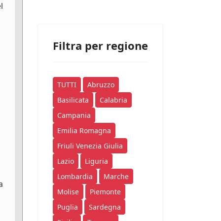
l
Filtra per regione
TUTTI
Abruzzo
Basilicata
Calabria
Campania
Emilia Romagna
Friuli Venezia Giulia
Lazio
Liguria
Lombardia
Marche
a
Molise
Piemonte
Puglia
Sardegna