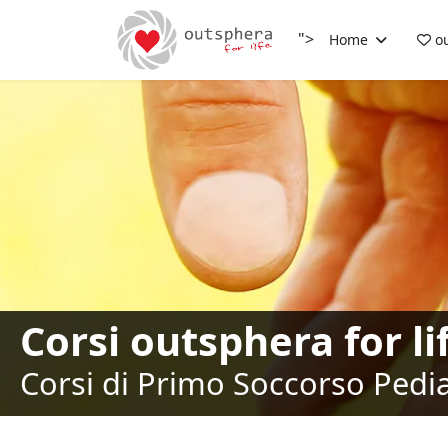
">
Home
ou
Corsi outsphera for li
Corsi di Primo Soccorso Pediat