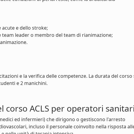
 acute e dello stroke;
e team leader o membro del team di rianimazione;
rianimazione.
rcitazioni e la verifica delle competenze. La durata del corso 
tudenti e 2 manichini.
el corso ACLS per operatori sanitar
 (medici ed infermieri) che dirigono o gestiscono l'arresto
vascolari, incluso il personale coinvolto nella risposta all
nelle unità di terapia intensiva.