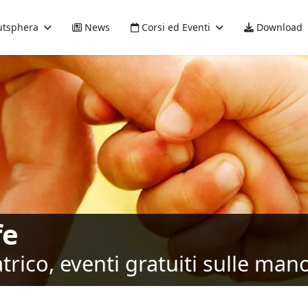
tsphera
News
Corsi ed Eventi
Download
fe
rico, eventi gratuiti sulle mano