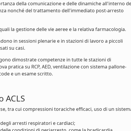
rtanza della comunicazione e delle dinamiche all'interno de
tenza nonché del trattamento dell'immediato post-arresto
ali la gestione delle vie aeree e la relativa farmacologia.
no in sessioni plenarie e in stazioni di lavoro a piccoli
ati su casi.
gono dimostrate competenze in tutte le stazioni di
a pratica su RCP, AED, ventilazione con sistema pallone-
ode e un esame scritto.
so ACLS
e, tra cui compressioni toraciche efficaci, uso di un sistem
gli arresti respiratori e cardiaci;
elle condizioni di periarresto, come la bradicardia