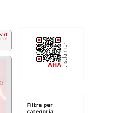
art
tion
Filtra per
categoria