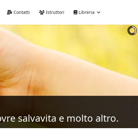
Precedente
Precedente
successivo
successivo
Contatti
Istruttori
Libreria
vre salvavita e molto altro.