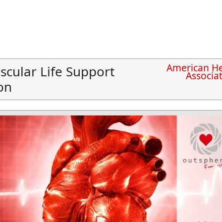
American He
scular Life Support
Associa
on