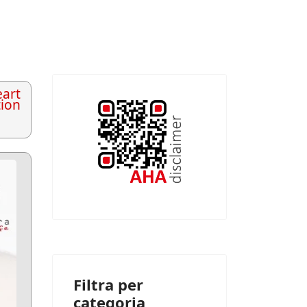
art
tion
Filtra per
categoria