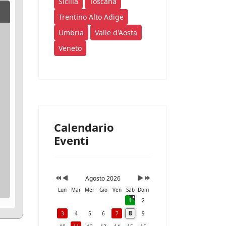
Sicilia
Toscana
Trentino Alto Adige
Umbria
Valle d'Aosta
Veneto
Calendario
Eventi
Agosto 2026
Lun
Mar
Mer
Gio
Ven
Sab
Dom
1
2
8
3
4
5
6
7
9