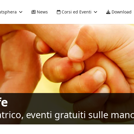
tsphera
News
Corsi ed Eventi
Download
fe
rico, eventi gratuiti sulle mano