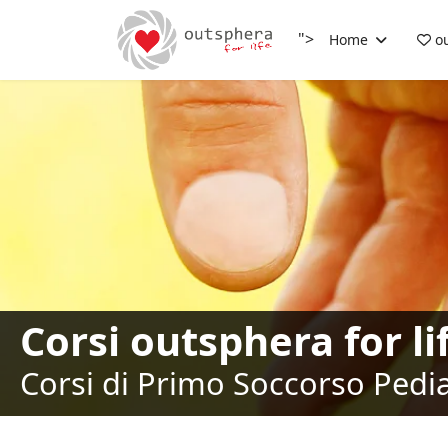
">
Home
ou
Corsi outsphera for li
Corsi di Primo Soccorso Pediat