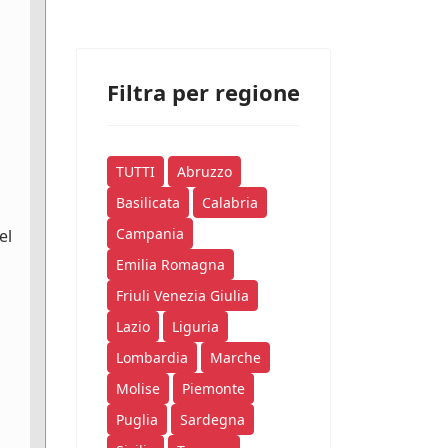
Filtra per regione
TUTTI
Abruzzo
Basilicata
Calabria
Campania
el
Emilia Romagna
Friuli Venezia Giulia
Lazio
Liguria
Lombardia
Marche
Molise
Piemonte
Puglia
Sardegna