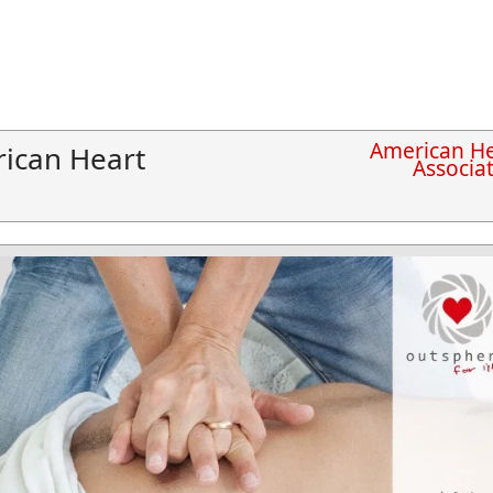
American He
ican Heart
Associa