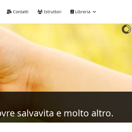
Precedente
Precedente
successivo
successivo
Contatti
Istruttori
Libreria
vre salvavita e molto altro.