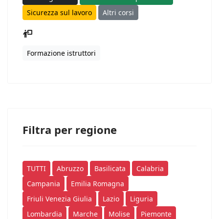
Sicurezza sul lavoro
Altri corsi
Formazione istruttori
Filtra per regione
TUTTI
Abruzzo
Basilicata
Calabria
Campania
Emilia Romagna
Friuli Venezia Giulia
Lazio
Liguria
Lombardia
Marche
Molise
Piemonte