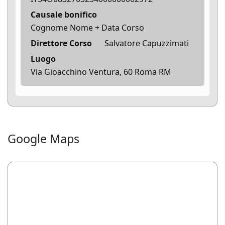
Causale bonifico
Cognome Nome + Data Corso
Direttore Corso
Salvatore Capuzzimati
Luogo
Via Gioacchino Ventura, 60 Roma RM
Google Maps