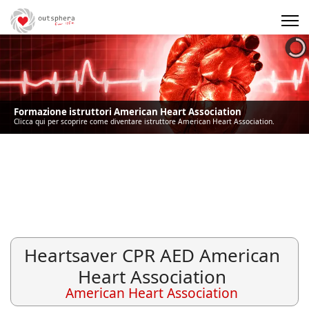
Precedente
Precedente
successivo
successivo
Formazione istruttori American Heart Association
Clicca qui per scoprire come diventare istruttore American Heart Association.
Heartsaver CPR AED American
Heart Association
American Heart Association