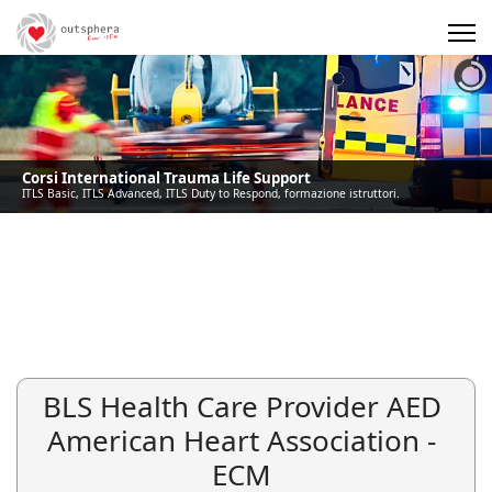
Precedente
Precedente
successivo
successivo
Corsi International Trauma Life Support
ITLS Basic, ITLS Advanced, ITLS Duty to Respond, formazione istruttori.
BLS Health Care Provider AED
American Heart Association -
ECM