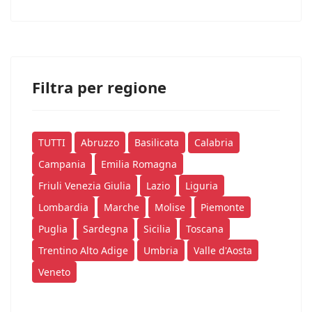
Filtra per regione
TUTTI
Abruzzo
Basilicata
Calabria
Campania
Emilia Romagna
Friuli Venezia Giulia
Lazio
Liguria
Lombardia
Marche
Molise
Piemonte
Puglia
Sardegna
Sicilia
Toscana
Trentino Alto Adige
Umbria
Valle d'Aosta
Veneto