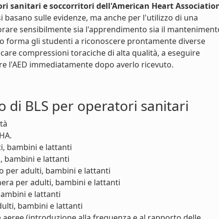
ri sanitari e soccorritori dell'American Heart Associatio
i basano sulle evidenze, ma anche per l'utilizzo di una
are sensibilmente sia l'apprendimento sia il manteniment
o forma gli studenti a riconoscere prontamente diverse
care compressioni toraciche di alta qualità, a eseguire
zare l'AED immediatamente dopo averlo ricevuto.
o di BLS per operatori sanitari
ità
AHA.
, bambini e lattanti
, bambini e lattanti
o per adulti, bambini e lattanti
ra per adulti, bambini e lattanti
bambini e lattanti
lti, bambini e lattanti
 aeree (introduzione alla frequenza e al rapporto delle