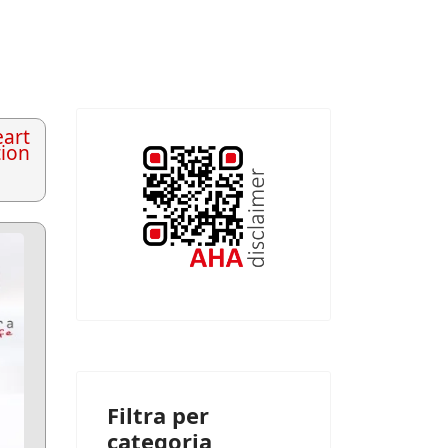
art
tion
Filtra per
categoria