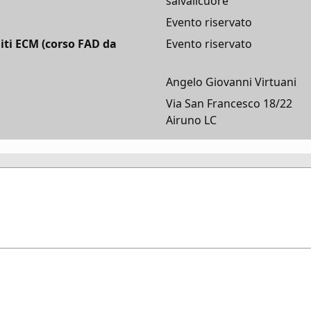
salvailcuore
Evento riservato
iti ECM (corso FAD da
Evento riservato
Angelo Giovanni Virtuani
Via San Francesco 18/22
Airuno LC