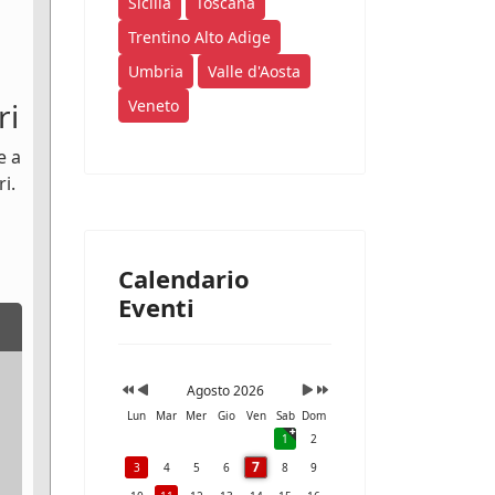
Sicilia
Toscana
Trentino Alto Adige
Umbria
Valle d'Aosta
ri
Veneto
e a
i.
Calendario
Eventi
Agosto 2026
Lun
Mar
Mer
Gio
Ven
Sab
Dom
1
2
7
3
4
5
6
8
9