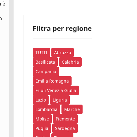
n
è
o
Filtra per regione
TUTTI
Abruzzo
Basilicata
Calabria
Campania
Emilia Romagna
Friuli Venezia Giulia
Lazio
Liguria
Lombardia
Marche
Molise
Piemonte
Puglia
Sardegna