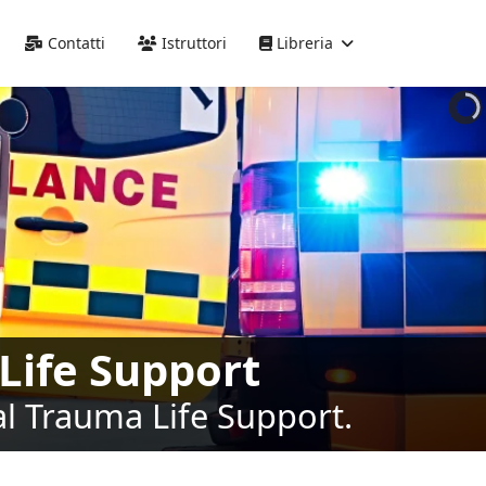
Precedente
Precedente
successivo
successivo
Contatti
Istruttori
Libreria
Life Support
al Trauma Life Support.