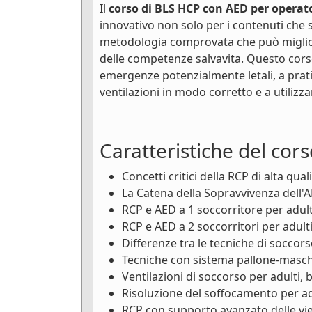
Il
corso di BLS HCP con AED per operato
innovativo non solo per i contenuti che s
metodologia comprovata che può miglior
delle competenze salvavita. Questo cors
emergenze potenzialmente letali, a prati
ventilazioni in modo corretto e a utiliz
Caratteristiche del cors
Concetti critici della RCP di alta qual
La Catena della Sopravvivenza dell'
RCP e AED a 1 soccorritore per adulti
RCP e AED a 2 soccorritori per adulti
Differenze tra le tecniche di soccors
Tecniche con sistema pallone-masche
Ventilazioni di soccorso per adulti, 
Risoluzione del soffocamento per adu
RCP con supporto avanzato delle vie