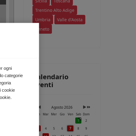
Sicilia
Toscana
Trentino Alto Adige
Umbria
Valle d'Aosta
Veneto
er ogni
Calendario
do categorie
Eventi
egoria
i cookie
ookie.
Agosto 2026
Lun
Mar
Mer
Gio
Ven
Sab
Dom
1
2
7
3
4
5
6
8
9