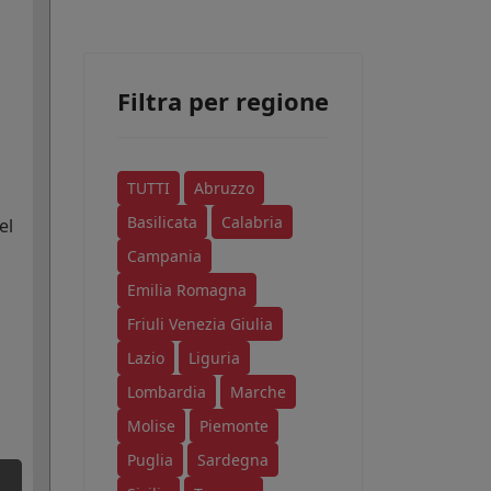
Filtra per regione
TUTTI
Abruzzo
Basilicata
Calabria
el
Campania
Emilia Romagna
Friuli Venezia Giulia
Lazio
Liguria
Lombardia
Marche
Molise
Piemonte
Puglia
Sardegna