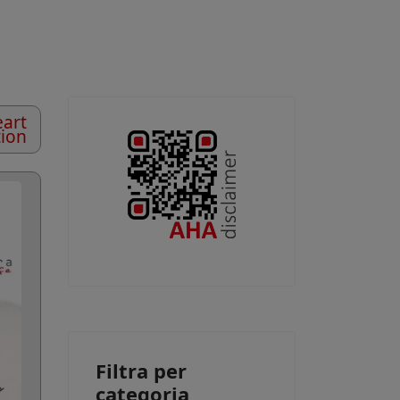
art
tion
Filtra per
categoria