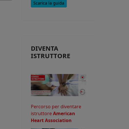
Scarica la guida
e consentire
DIVENTA
o potrebbe
ISTRUTTORE
Percorso per diventare
istruttore
American
Heart Association