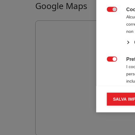
Google Maps
Coo

Alcu
corr
non 
Pre

I co
pers
incl
Cook
SALVA IM

I co
infor