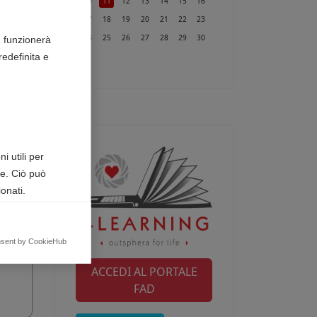
10
11
12
13
14
15
16
17
18
19
20
21
22
23
24
25
26
27
28
29
30
n funzionerà
edefinita e
31
i utili per
te. Ciò può
onati.
egnalando
nsent by CookieHub
ACCEDI AL PORTALE
FAD