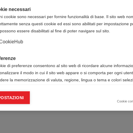
kie necessari
ni cookie sono necessari per fornire funzionalità di base. Il sito web no
ettamente senza questi cookie ed essi sono abilitati per impostazione pr
possono essere disabilitati al fine di poter navigare sul sito.
CookieHub
ferenze
okie di preferenze consentono al sito web di ricordare alcune informazion
onalizzare il modo in cui il sito web appare o si comporta per ogni uten
udere la memorizzazione di valuta, regione, lingua o tema e colori selezi
ie analitici
POSTAZIONI
okie analitici ci aiutano a migliorare il nostro sito web raccogliendo e s
Cookie co
mazioni sull’utilizzo dello stesso da parte dell’utente.
Google Analytics