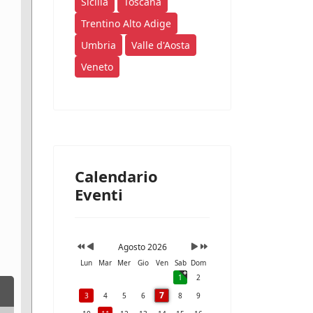
Sicilia
Toscana
Trentino Alto Adige
Umbria
Valle d'Aosta
Veneto
Calendario
Eventi
Agosto 2026
Lun
Mar
Mer
Gio
Ven
Sab
Dom
1
2
7
3
4
5
6
8
9