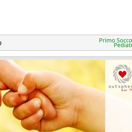
Primo Socco
o
Pediat