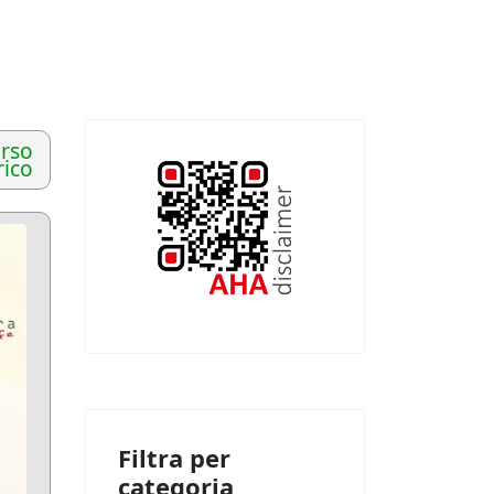
rso
rico
Filtra per
categoria