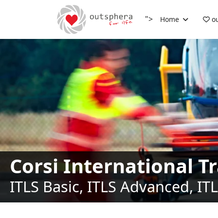
">
Home
ou
Corsi International T
ITLS Basic, ITLS Advanced, IT