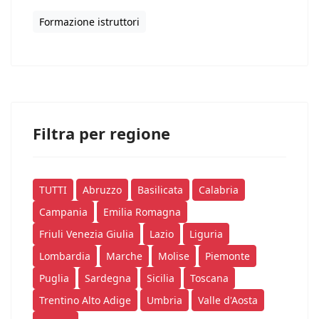
Formazione istruttori
Filtra per regione
TUTTI
Abruzzo
Basilicata
Calabria
Campania
Emilia Romagna
Friuli Venezia Giulia
Lazio
Liguria
Lombardia
Marche
Molise
Piemonte
Puglia
Sardegna
Sicilia
Toscana
Trentino Alto Adige
Umbria
Valle d'Aosta