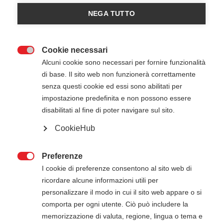
NEGA TUTTO
Cookie necessari

Alcuni cookie sono necessari per fornire funzionalità
di base. Il sito web non funzionerà correttamente
senza questi cookie ed essi sono abilitati per
25 Giugno 2026
08:30
-
15:30
impostazione predefinita e non possono essere
Aeroporto di Milano Linate - Milano (MI)
disabilitati al fine di poter navigare sul sito.
CookieHub
ATTENZIONE
Preferenze

Il pagamento della quota di iscrizione deve
I cookie di preferenze consentono al sito web di
essere effettuato entro 5 giorni dalla data di
ricordare alcune informazioni utili per
inizio del corso. Gli estremi per il pagamento, se
personalizzare il modo in cui il sito web appare o si
non presenti in questa pagina, verranno inviati
comporta per ogni utente. Ciò può includere la
via mail successivamente all'iscrizione online.
memorizzazione di valuta, regione, lingua o tema e