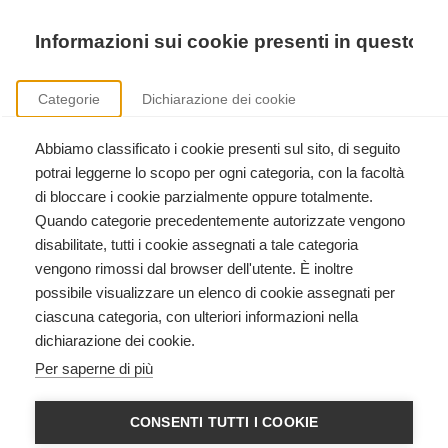
Precedente
Precedente
successivo
successivo
Informazioni sui cookie presenti in questo si
Categorie
Dichiarazione dei cookie
Abbiamo classificato i cookie presenti sul sito, di seguito
Formazione istruttori International Trauma Life Support
potrai leggerne lo scopo per ogni categoria, con la facoltà
Clicca qui per scoprire come diventare istruttore International Trauma Life Support.
di bloccare i cookie parzialmente oppure totalmente.
Quando categorie precedentemente autorizzate vengono
disabilitate, tutti i cookie assegnati a tale categoria
vengono rimossi dal browser dell'utente. È inoltre
possibile visualizzare un elenco di cookie assegnati per
ciascuna categoria, con ulteriori informazioni nella
dichiarazione dei cookie.
HEARTSAVER CPR AED
Per saperne di più
American Heart Association
CONSENTI TUTTI I COOKIE