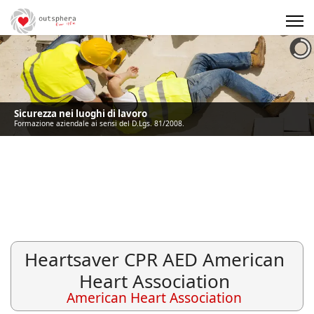
Precedente
Precedente
successivo
successivo
Sicurezza nei luoghi di lavoro
Formazione aziendale ai sensi del D.Lgs. 81/2008.
Heartsaver CPR AED American
Heart Association
American Heart Association