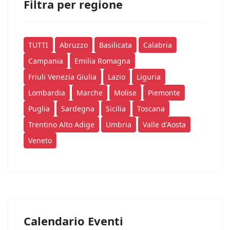
Filtra per regione
TUTTI
Abruzzo
Basilicata
Calabria
Campania
Emilia Romagna
Friuli Venezia Giulia
Lazio
Liguria
Lombardia
Marche
Molise
Piemonte
Puglia
Sardegna
Sicilia
Toscana
Trentino Alto Adige
Umbria
Valle d'Aosta
Veneto
Calendario Eventi