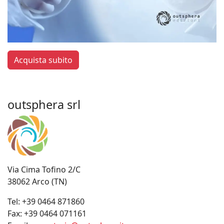
Acquista subito
outsphera srl
Via Cima Tofino 2/C
38062 Arco (TN)
Tel:
+39 0464 871860
Fax:
+39 0464 071161