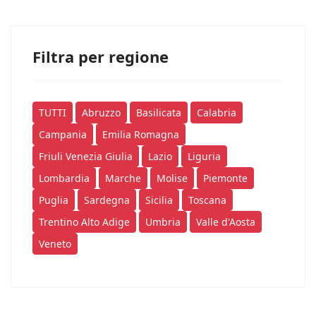
Filtra per regione
TUTTI
Abruzzo
Basilicata
Calabria
Campania
Emilia Romagna
Friuli Venezia Giulia
Lazio
Liguria
Lombardia
Marche
Molise
Piemonte
Puglia
Sardegna
Sicilia
Toscana
Trentino Alto Adige
Umbria
Valle d'Aosta
Veneto