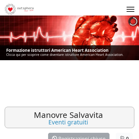
Precedente
Precedente
successivo
successivo
Formazione istruttori American Heart Association
Clicca qui per scoprire come diventare istruttore American Heart Association.
Manovre Salvavita
Eventi gratuiti
Registrazioni chiuse
0