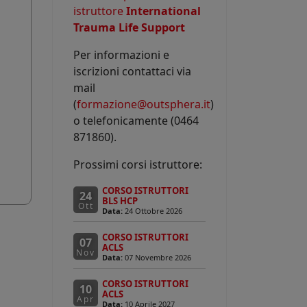
istruttore
International
Trauma Life Support
Per informazioni e
iscrizioni contattaci via
mail
(
formazione@outsphera.it
)
o telefonicamente (0464
871860).
Prossimi corsi istruttore:
CORSO ISTRUTTORI
24
BLS HCP
Ott
Data:
24 Ottobre 2026
CORSO ISTRUTTORI
07
ACLS
Nov
Data:
07 Novembre 2026
CORSO ISTRUTTORI
10
ACLS
Apr
Data:
10 Aprile 2027