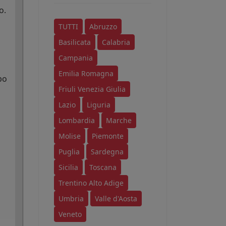
o.
TUTTI
Abruzzo
Basilicata
Calabria
Campania
Emilia Romagna
po
Friuli Venezia Giulia
Lazio
Liguria
Lombardia
Marche
Molise
Piemonte
Puglia
Sardegna
Sicilia
Toscana
Trentino Alto Adige
Umbria
Valle d'Aosta
Veneto