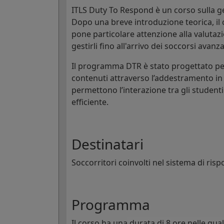
ITLS Duty To Respond è un corso sulla ge
Dopo una breve introduzione teorica, il 
pone particolare attenzione alla valutazion
gestirli fino all'arrivo dei soccorsi avanza
Il programma DTR è stato progettato pe
contenuti attraverso l’addestramento in s
permettono l’interazione tra gli student
efficiente.
Destinatari
Soccorritori coinvolti nel sistema di ris
Programma
Il corso ha una durata di 8 ore nelle qua