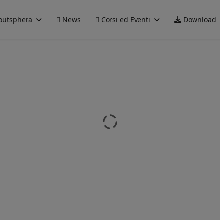
outsphera
News
Corsi ed Eventi
Download