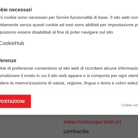
 per frequentare il
corso ECM FAD "Gestione delle
kie necessari
-ospedaliere"
, accreditato presso la Commissione Naziona
ni cookie sono necessari per fornire funzionalità di base. Il sito web no
5582 per l'acquisizione di
50 crediti ECM
validi nell'anno di
ettamente senza questi cookie ed essi sono abilitati per impostazione pr
l corso.
possono essere disabilitati al fine di poter navigare sul sito.
 il corso la disponibilità e il costo di questa opzione.
CookieHub
ferenze
okie di preferenze consentono al sito web di ricordare alcune informazion
onalizzare il modo in cui il sito web appare o si comporta per ogni uten
udere la memorizzazione di valuta, regione, lingua o tema e colori selezi
INFORMAZIONI
ie analitici
POSTAZIONI
328 9681105
okie analitici ci aiutano a migliorare il nostro sito web raccogliendo e s
Cookie co
fast@modusoperandi.srl
mazioni sull’utilizzo dello stesso da parte dell’utente.
www.modusoperandi.srl
Google Analytics
Lombardia