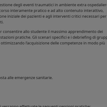
stione degli eventi traumatici in ambiente extra ospedalier
corso interamente pratico e ad alto contenuto interattivo,
e iniziale dei pazienti e agli interventi critici necessari per
ti.
r consentire allo studente il massimo apprendimento dei
tazioni pratiche. Gli scenari specifici e i debriefing di grup
i ottimizzando l’acquisizione delle competenze in modo più
posta alle emergenze sanitarie.
li verranno effettuate le seguenti sessioni pratiche: