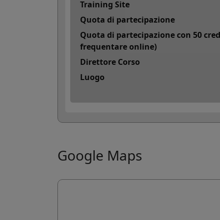
Training Site
Coo

I coo
Quota di partecipazione
agli 
Quota di partecipazione con 50 cred
frequentare online)
Direttore Corso
Altr
Luogo

I co
esse
Google Maps