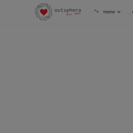
">
Home