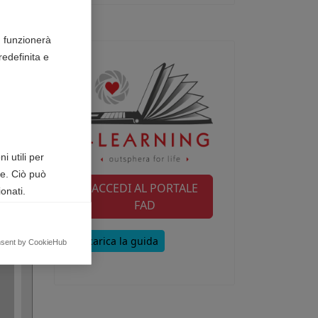
le
n funzionerà
edefinita e
i utili per
te. Ciò può
ACCEDI AL PORTALE
onati.
FAD
Scarica la guida
egnalando
nsent by CookieHub