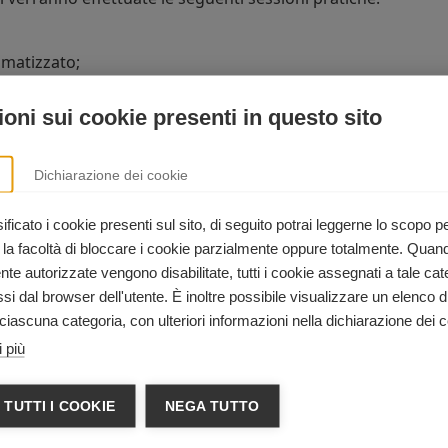
umatizzato;
oni sui cookie presenti in questo sito
Dichiarazione dei cookie
ficato i cookie presenti sul sito, di seguito potrai leggerne lo scopo p
 la facoltà di bloccare i cookie parzialmente oppure totalmente. Quan
rtificazioni
e autorizzate vengono disabilitate, tutti i cookie assegnati a tale cat
i dal browser dell'utente. È inoltre possibile visualizzare un elenco d
de il manuale originale ITLS Duty To Respond in lingua itali
ciascuna categoria, con ulteriori informazioni nella dichiarazione dei c
uty To Respond (attestato + eCard).
 più
 TUTTI I COOKIE
NEGA TUTTO
to corso hai diritto ad ottenere a condizioni particolari u