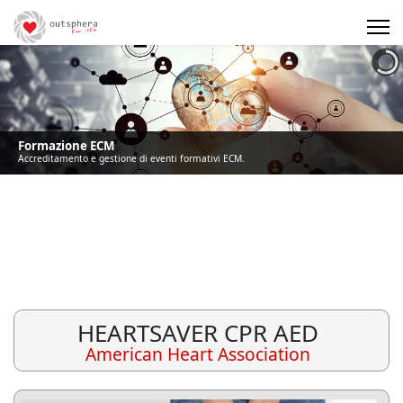
Precedente
Precedente
successivo
successivo
Formazione ECM
Accreditamento e gestione di eventi formativi ECM.
HEARTSAVER CPR AED
American Heart Association