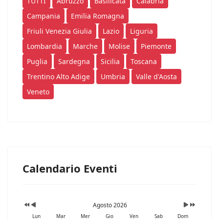
TUTTI
Abruzzo
Basilicata
Calabria
Campania
Emilia Romagna
Friuli Venezia Giulia
Lazio
Liguria
Lombardia
Marche
Molise
Piemonte
Puglia
Sardegna
Sicilia
Toscana
Trentino Alto Adige
Umbria
Valle d'Aosta
Veneto
Calendario Eventi
Agosto 2026
Lun
Mar
Mer
Gio
Ven
Sab
Dom