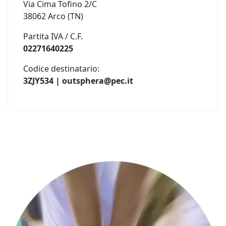
Via Cima Tofino 2/C
38062 Arco (TN)
Partita IVA / C.F.
02271640225
Codice destinatario:
3ZJY534 | outsphera@pec.it