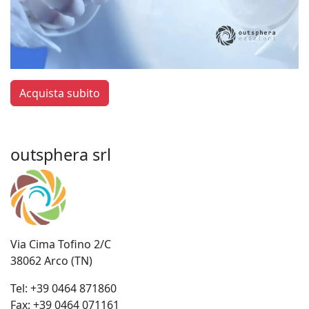
Acquista subito
outsphera srl
Via Cima Tofino 2/C
38062 Arco (TN)
Tel:
+39 0464 871860
Fax:
+39 0464 071161