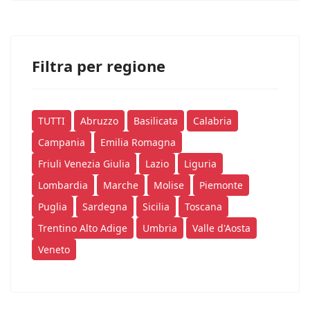
Filtra per regione
TUTTI
Abruzzo
Basilicata
Calabria
Campania
Emilia Romagna
Friuli Venezia Giulia
Lazio
Liguria
Lombardia
Marche
Molise
Piemonte
Puglia
Sardegna
Sicilia
Toscana
Trentino Alto Adige
Umbria
Valle d'Aosta
Veneto