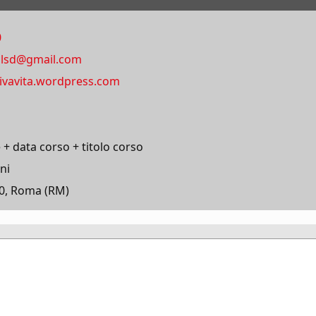
0
ablsd@gmail.com
tivavita.wordpress.com
data corso + titolo corso
ni
80, Roma (RM)