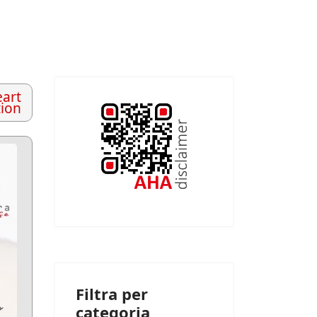
art
tion
Filtra per
categoria