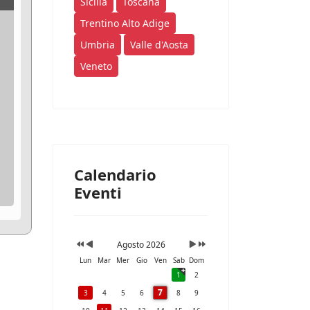
Sicilia
Toscana
Trentino Alto Adige
Umbria
Valle d'Aosta
Veneto
Calendario
Eventi
Agosto 2026
Lun
Mar
Mer
Gio
Ven
Sab
Dom
1
2
7
3
4
5
6
8
9