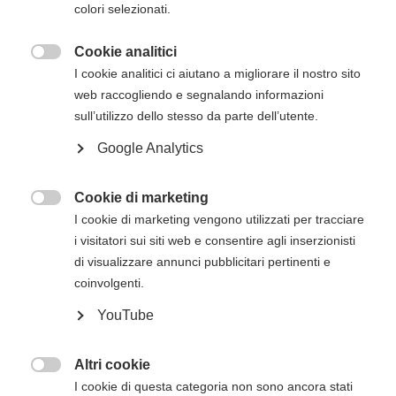
colori selezionati.
Cookie analitici
Descrizione del corso

I cookie analitici ci aiutano a migliorare il nostro sito
Il
corso Heartsaver RCP AED dell’American
web raccogliendo e segnalando informazioni
Heart Association
ha lo scopo di trasmettere
sull’utilizzo dello stesso da parte dell’utente.
agli studenti le competenze fondamentali e le
Google Analytics
conoscenze necessarie per rispondere alle
emergenze e gestirle nei minuti che precedono
l’arrivo del Sistema di Emergenza Territoriale
Cookie di marketing

(operatori di primo intervento).
I cookie di marketing vengono utilizzati per tracciare
i visitatori sui siti web e consentire agli inserzionisti
Il corso Heartsaver RCP AED consentirà agli
di visualizzare annunci pubblicitari pertinenti e
studenti di apprendere argomenti quali
coinvolgenti.
RCP e uso dell'AED sugli adulti
YouTube
Moduli opzionali di RCP e uso dell'AED sui
bambini e RCP sui lattanti
Altri cookie

Una volta finalizzato un corso Heartsaver, gli
I cookie di questa categoria non sono ancora stati