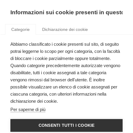
Precedente
Precedente
successivo
successivo
Informazioni sui cookie presenti in questo si
Categorie
Dichiarazione dei cookie
Corsi outsphera for life
Abbiamo classificato i cookie presenti sul sito, di seguito
Corsi di Primo Soccorso Pediatrico, eventi gratuiti sulle manovre salvavita e molto
potrai leggerne lo scopo per ogni categoria, con la facoltà
altro.
di bloccare i cookie parzialmente oppure totalmente.
Quando categorie precedentemente autorizzate vengono
disabilitate, tutti i cookie assegnati a tale categoria
vengono rimossi dal browser dell'utente. È inoltre
possibile visualizzare un elenco di cookie assegnati per
ciascuna categoria, con ulteriori informazioni nella
dichiarazione dei cookie.
HEARTSAVER CPR AED
Per saperne di più
American Heart Association
CONSENTI TUTTI I COOKIE