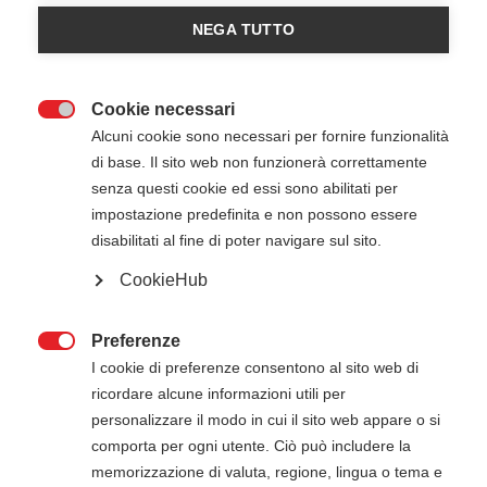
NEGA TUTTO
Cookie necessari

Alcuni cookie sono necessari per fornire funzionalità
di base. Il sito web non funzionerà correttamente
senza questi cookie ed essi sono abilitati per
16 Luglio 2026
14:00
-
16:00
impostazione predefinita e non possono essere
APPLE STORE - Roma (RM)
disabilitati al fine di poter navigare sul sito.
CookieHub
ATTENZIONE
Preferenze

Il pagamento della quota di iscrizione deve
I cookie di preferenze consentono al sito web di
essere effettuato entro 5 giorni dalla data di
ricordare alcune informazioni utili per
inizio del corso. Gli estremi per il pagamento, se
personalizzare il modo in cui il sito web appare o si
non presenti in questa pagina, verranno inviati
comporta per ogni utente. Ciò può includere la
via mail successivamente all'iscrizione online.
memorizzazione di valuta, regione, lingua o tema e